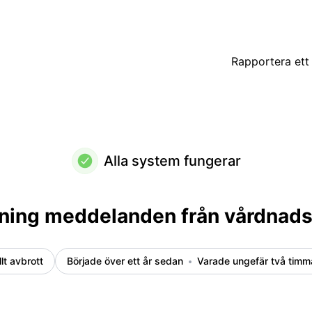
 – Incidentdetaljer
Rapportera ett 
Alla system fungerar
rning meddelanden från vårdnad
llt avbrott
Började över ett år sedan
Varade ungefär två timm