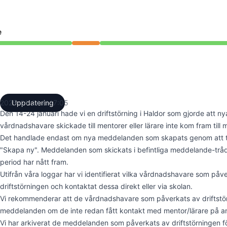
e
n 9:22 AM till 11:07 AM
2025-01-24 kl 17:05
Uppdatering
UTC
Den 14-24 januari hade vi en driftstörning i Haldor som gjorde att
vårdnadshavare skickade till mentorer eller lärare inte kom fram till
Det handlade endast om nya meddelanden som skapats genom att 
"Skapa ny". Meddelanden som skickats i befintliga meddelande-trå
period har nått fram.
Utifrån våra loggar har vi identifierat vilka vårdnadshavare som påv
driftstörningen och kontaktat dessa direkt eller via skolan.
Vi rekommenderar att de vårdnadshavare som påverkats av driftstö
meddelanden om de inte redan fått kontakt med mentor/lärare på an
Vi har arkiverat de meddelanden som påverkats av driftstörningen fö