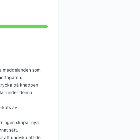
Atom
API
 nya meddelanden som
 mottagaren.
trycka på knappen
dar under denna
erkats av
rningen skapar nya
nat sätt.
r att undvika att de