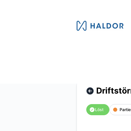
Haldor AB - Driftstörning meddelanden från vårdnadshavare
Driftstö
Löst
Partie