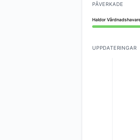
PÅVERKADE
Haldor Vårdnadshavar
Partiellt avbrott frå
UPPDATERINGAR