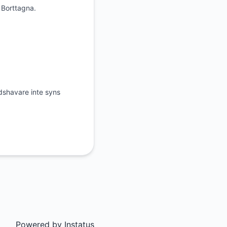
 Borttagna.
dshavare inte syns
Powered by
Instatus