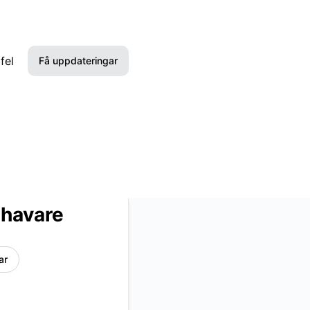
fel
Få uppdateringar
E-post
Slack
Microsoft Teams
Discord
shavare
Google Chat
ar
Webhook
RSS