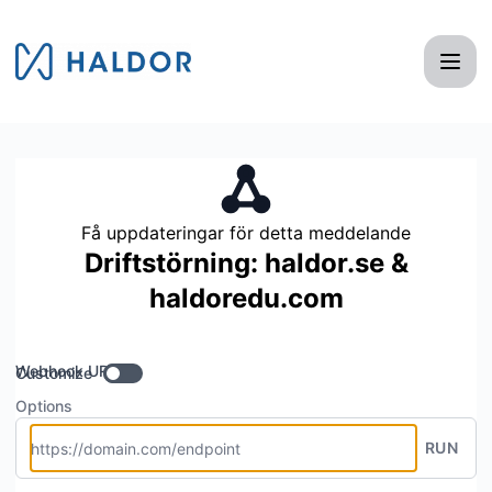
Haldor AB - Få uppdateringar via Webhook
Få uppdateringar för detta meddelande
Driftstörning: haldor.se &
haldoredu.com
Webhook URL
Customize
Options
RUN