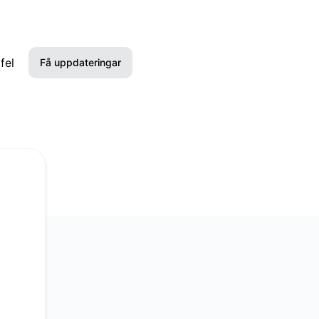
fel
Få uppdateringar
E-post
Slack
Microsoft Teams
Discord
Google Chat
Webhook
RSS