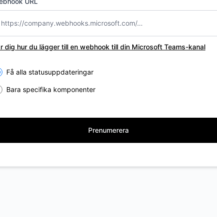
ebhook URL
r dig hur du lägger till en webhook till din Microsoft Teams-kanal
lect the components you want to receive updates for
Få alla statusuppdateringar
Bara specifika komponenter
Prenumerera