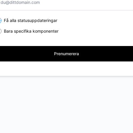
lect the components you want to receive updates for
Få alla statusuppdateringar
Bara specifika komponenter
Prenumerera