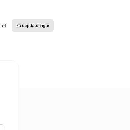
fel
Få uppdateringar
E-post
Slack
Microsoft Teams
Discord
Google Chat
Webhook
RSS